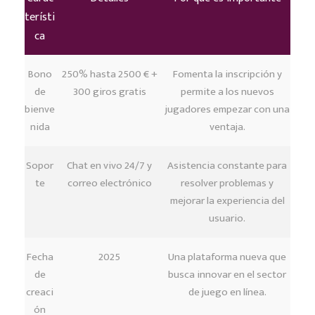
terísti
ca
Bono
250% hasta 2500 € +
Fomenta la inscripción y
de
300 giros gratis
permite a los nuevos
bienve
jugadores empezar con una
nida
ventaja.
Sopor
Chat en vivo 24/7 y
Asistencia constante para
te
correo electrónico
resolver problemas y
mejorar la experiencia del
usuario.
Fecha
2025
Una plataforma nueva que
de
busca innovar en el sector
creaci
de juego en línea.
ón