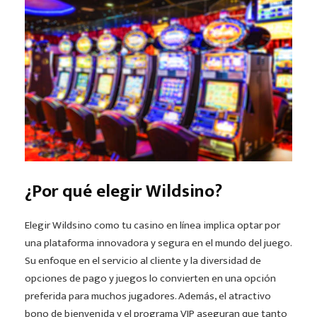
¿Por qué elegir Wildsino?
Elegir Wildsino como tu casino en línea implica optar por
una plataforma innovadora y segura en el mundo del juego.
Su enfoque en el servicio al cliente y la diversidad de
opciones de pago y juegos lo convierten en una opción
preferida para muchos jugadores. Además, el atractivo
bono de bienvenida y el programa VIP aseguran que tanto