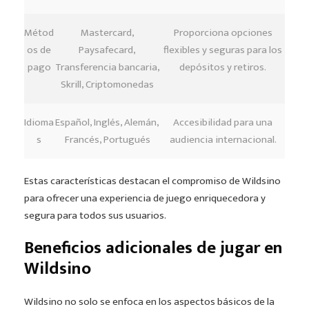
Métod
Mastercard,
Proporciona opciones
os de
Paysafecard,
flexibles y seguras para los
pago
Transferencia bancaria,
depósitos y retiros.
Skrill, Criptomonedas
Idioma
Español, Inglés, Alemán,
Accesibilidad para una
s
Francés, Portugués
audiencia internacional.
Estas características destacan el compromiso de Wildsino
para ofrecer una experiencia de juego enriquecedora y
segura para todos sus usuarios.
Beneficios adicionales de jugar en
Wildsino
Wildsino no solo se enfoca en los aspectos básicos de la