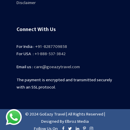
Disclaimer
Connect With Us
For India :
+91 -8287709858
For USA :
+1-888-537-3842
Email us :
care@goeazytravel.com
The payment is encrypted and transmitted securely
with an SSL protocol.
© 2024 GoEazy Travel | All Rights Reserved |
Designed By
Elbroz Media
Follow Us On