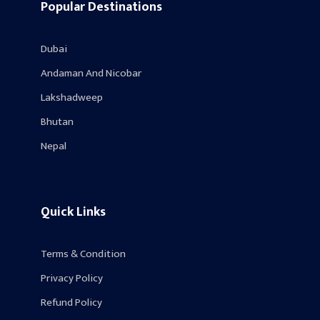
Popular Destinations
Dubai
Andaman And Nicobar
Lakshadweep
Bhutan
Nepal
Quick Links
Terms & Condition
Privacy Policy
Refund Policy