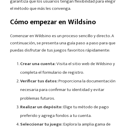
garantiza que los usuarios tengan flexibilidad para elegir
el método que más les convenga.
Cómo empezar en Wildsino
Comenzar en Wildsino es un proceso sencillo y directo. A
continuación, se presenta una guía paso a paso para que
puedas disfrutar de tus juegos favoritos rápidamente:
Crear una cuenta:
Visita el sitio web de Wildsino y
completa el formulario de registro.
Verificar tus datos:
Proporciona la documentación
necesaria para confirmar tu identidad y evitar
problemas futuros.
Realizar un depósito:
Elige tu método de pago
preferido y agrega fondos a tu cuenta.
Seleccionar tu juego:
Explora la amplia gama de