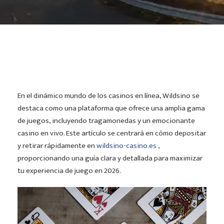
En el dinámico mundo de los casinos en línea, Wildsino se
destaca como una plataforma que ofrece una amplia gama
de juegos, incluyendo tragamonedas y un emocionante
casino en vivo. Este artículo se centrará en cómo depositar
y retirar rápidamente en
wildsino-casino.es
,
proporcionando una guía clara y detallada para maximizar
tu experiencia de juego en 2026.