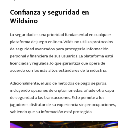
Confianza y seguridad en
Wildsino
La seguridad es una prioridad fundamental en cualquier
plataforma de juego en línea. Wildsino utiliza protocolos
de seguridad avanzados para proteger la información
personal y financiera de sus usuarios. La plataforma está
licenciada y regulada, lo que garantiza que opera de
acuerdo con los más altos estándares de la industria.
Adicionalmente, el uso de métodos de pago seguros,
incluyendo opciones de criptomonedas, añade otra capa
de seguridad a las transacciones. Esto permite a los
jugadores disfrutar de su experiencia sin preocupaciones,
sabiendo que su información está protegida.