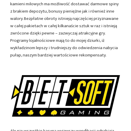
kamieni milowych ma możliwość dostawać darmowe spiny
z brakiem depozytu, bonusy pieniężne jak i również inne
walory. Bezpłatne obroty istnieją najczęściej przyznawane
w całej pakietach w całej kilkanaście sztuk w raz i istnieją
zwrócone dzięki pewne – zazwyczaj atrakcyjne gry.
Programy lojalnościowe mają to do mojej dziurki, iż
wykładzinom lepszy i trudniejszy do odwiedzenia nabycia
pułap, naszym bardziej wartościowe rekompensaty.
Ale nie wszystkie kasyna wyjąwszy weryfikacji odrabiają