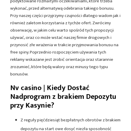
podyktowane rozmaitymi oczekiwaniami, które trzeba
wykonać, przed alternatywą odebrania takiego bonusu.
Przy naszej części przyjrzymy czujności dlatego wadom jak i
również zaletom korzystania z tychże ofert. Zwrócimy
obserwację, w jakim celu warto spośród tych propozycji
używać, oraz co może wstać naszej firmie drogowych i
przynosić złe wrażenia w trakcie przyjmowania bonusu na
free spiny.
Poprzednio rozpoczęciem używania tych
reklamy wskazane jest zrobić orientacja oraz starannie
zrozumieć, które będą walory oraz minusy tego typu
bonusów.
Nv casino | Kiedy Dostać
Nadprogram z brakiem Depozytu
przy Kasynie?
Z reguły pięćdziesiąt bezpłatnych obrotów z brakiem
depozytu na start owe dosyć niezła sposobność