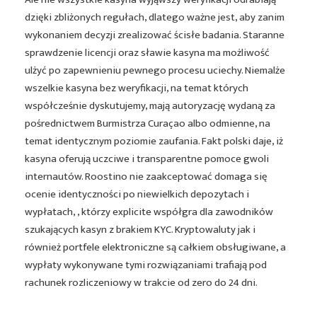
dzięki zbliżonych regułach, dlatego ważne jest, aby zanim
wykonaniem decyzji zrealizować ścisłe badania. Staranne
sprawdzenie licencji oraz sławie kasyna ma możliwość
ulżyć po zapewnieniu pewnego procesu uciechy. Niemalże
wszelkie kasyna bez weryfikacji, na temat których
współcześnie dyskutujemy, mają autoryzację wydaną za
pośrednictwem Burmistrza Curaçao albo odmienne, na
temat identycznym poziomie zaufania. Fakt polski daje, iż
kasyna oferują uczciwe i transparentne pomoce gwoli
internautów. Roostino nie zaakceptować domaga się
ocenie identyczności po niewielkich depozytach i
wypłatach, , którzy explicite współgra dla zawodników
szukających kasyn z brakiem KYC. Kryptowaluty jak i
również portfele elektroniczne są całkiem obsługiwane, a
wypłaty wykonywane tymi rozwiązaniami trafiają pod
rachunek rozliczeniowy w trakcie od zero do 24 dni.