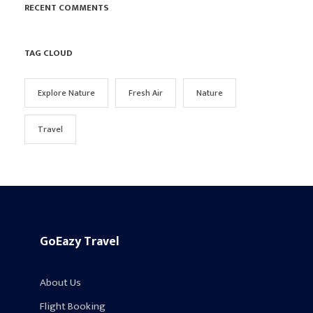
RECENT COMMENTS
TAG CLOUD
Explore Nature
Fresh Air
Nature
Travel
GoEazy Travel
About Us
Flight Booking