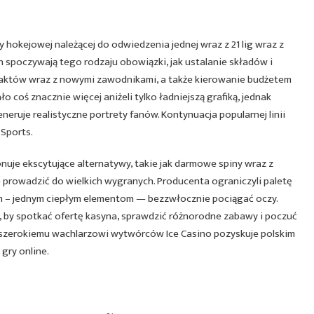
 hokejowej należącej do odwiedzenia jednej wraz z 21 lig wraz z
 spoczywają tego rodzaju obowiązki, jak ustalanie składów i
raktów wraz z nowymi zawodnikami, a także kierowanie budżetem
coś znacznie więcej aniżeli tylko ładniejszą grafiką, jednak
eruje realistyczne portrety fanów. Kontynuacja popularnej linii
Sports.
uje ekscytujące alternatywy, takie jak darmowe spiny wraz z
ie prowadzić do wielkich wygranych. Producenta ograniczyli paletę
om – jednym ciepłym elementom — bezzwłocznie pociągać oczy.
 by spotkać ofertę kasyna, sprawdzić różnorodne zabawy i poczuć
 szerokiemu wachlarzowi wytwórców Ice Casino pozyskuje polskim
gry online.