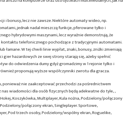
na afiszu na komputerze oraz ustrojstwach multimedialnych, jak na
i i bonusy, lecz nie zawsze. Niektóre automaty wideo, np.
omatami, jednak nadal mieszczą funkcje, pferowane tylko i
tnego hybrydowymi maszynami, lecz wyraźnie demonstrują, że
m kontaktu telefonicznego pochodzące z tradycyjnymi automatami.
b łamane. W tej chwili linie wypłat, znaki, bonusy, zniżki zmieniają
 gier hazardowych ze swej strony starają się, ażeby spełnić
otyw do odwiedzenia dumy gdyż gromadzimy w 1 rejonie tylko i
 również proponują wyższe współczynniki zwrotu dla gracza.
h, ponieważ nie zaakceptować przechodzi za pośrednictwem
nas wiadomości dla osób fizycznych będą adekwatne do tyle, ,
, Hokej, Koszykówka, Multiplayer, Kula nożna, Podzielony/połączony
, Podzielony/połączony ekran, Singleplayer. Sportowe,
layer, Pod trzech osoby, Podzielony/wspólny ekran, Roguelike,