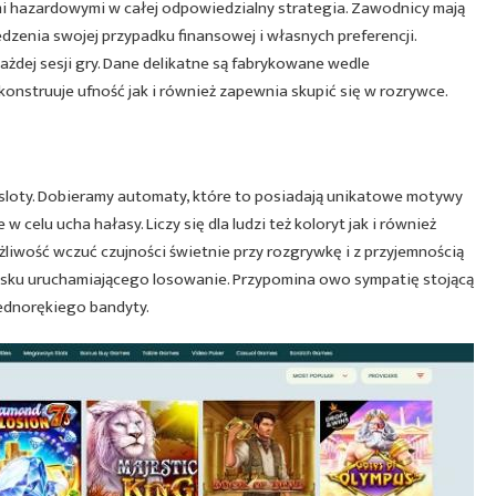
i hazardowymi w całej odpowiedzialny strategia. Zawodnicy mają
zenia swojej przypadku finansowej i własnych preferencji.
żdej sesji gry. Dane delikatne są fabrykowane wedle
nstruuje ufność jak i również zapewnia skupić się w rozrywce.
loty. Dobieramy automaty, które to posiadają unikatowe motywy
w celu ucha hałasy. Liczy się dla ludzi też koloryt jak i również
liwość wczuć czujności świetnie przy rozgrywkę i z przyjemnością
cisku uruchamiającego losowanie. Przypomina owo sympatię stojącą
jednorękiego bandyty.