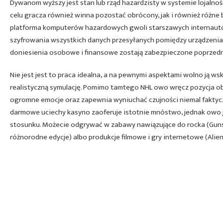
Dywanom wyższy jest stan lub rząd hazardzisty w systemie lojalnoś
celu gracza również winna pozostać obrócony, jak i również różne b
platforma komputerów hazardowych gwoli starszawych internautó
szyfrowania wszystkich danych przesyłanych pomiędzy urządzenia
doniesienia osobowe i finansowe zostają zabezpieczone poprze
Nie jest jest to praca idealna, a na pewnymi aspektami wolno ją ws
realistyczną symulację. Pomimo tamtego NHL owo wręcz pozycja ob
ogromne emocje oraz zapewnia wyniuchać czujności niemal faktyczn
darmowe uciechy kasyno zaoferuje istotnie mnóstwo, jednak owo j
stosunku. Możecie odgrywać w zabawy nawiązujące do rocka (Guns N
różnorodne edycje) albo produkcje filmowe i gry internetowe (Aliens