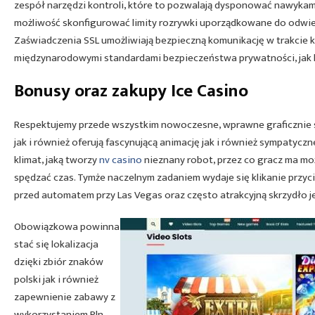
zespół narzędzi kontroli, które to pozwalają dysponować nawykam
możliwość skonfigurować limity rozrywki uporządkowane do odwied
Zaświadczenia SSL umożliwiają bezpieczną komunikację w trakcie ka
międzynarodowymi standardami bezpieczeństwa prywatności, jak ko
Bonusy oraz zakupy Ice Casino
Respektujemy przede wszystkim nowoczesne, wprawne graficznie s
jak i również oferują fascynującą animację jak i również sympatyczne 
klimat, jaką tworzy
nv casino
nieznany robot, przez co gracz ma moż
spędzać czas. Tymże naczelnym zadaniem wydaje się klikanie przy
przed automatem przy Las Vegas oraz często atrakcyjną skrzydło 
Obowiązkowa powinna
stać się lokalizacja
dzięki zbiór znaków
polski jak i również
zapewnienie zabawy z
wykorzystaniem Pln.