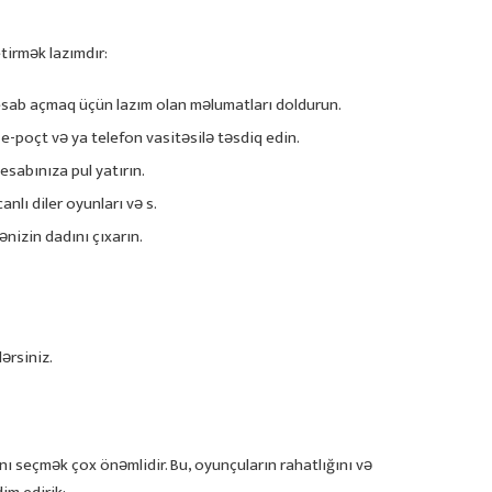
irmək lazımdır:
 hesab açmaq üçün lazım olan məlumatları doldurun.
e-poçt və ya telefon vasitəsilə təsdiq edin.
sabınıza pul yatırın.
nlı diler oyunları və s.
nizin dadını çıxarın.
ərsiniz.
nı seçmək çox önəmlidir. Bu, oyunçuların rahatlığını və