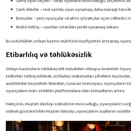
Geniş oyun seçimi – fərqli oyunların mövcudluğu, seçiminizi asa
Canlı dilerlər – real vaxtda oyun oynamaq, daha maraqlı təcrüb
Bonuslar – yeni oyunçular və aktiv iştirakçılar üçün cəlbedici tək
Mobil tətbiq – oyunları istənilən yerdə oynamaq imkanı.
Bu üstünlüklər, onlayn kazino mühitinin keyfiyyətini artıraraq, oyunç
Etibarlılıq və təhlükəsizlik
Onlayn kazinoların təhlükəsizlik məsələləri olduqca önəmlidir. Oyun
tədbirləri tətbiq edilərək, istifadəçi məlumatları şifrələnir. Kazinola
auditlərdən keçməlidir. Məsələn, Curacao lisenziyası, oyunçuların təh
oyunçuların mərc etdikləri platformalara olan etimadlarını artırır.
Həmçinin, müştəri dəstəyi xidmətinin mövcudluğu, oyunçuların sorğul
xidmət göstərə bilən müştəri dəstəyi, oyunçuların suallarını sürətlə