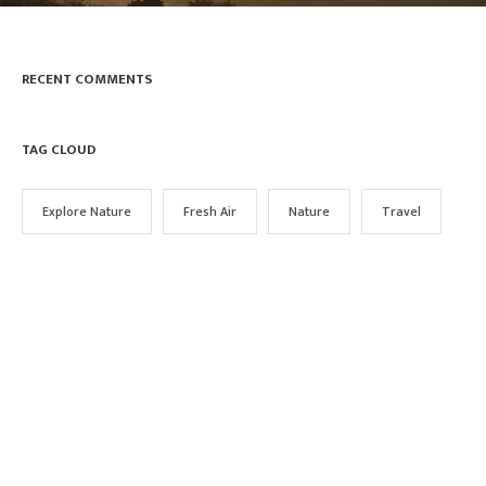
RECENT COMMENTS
TAG CLOUD
Explore Nature
Fresh Air
Nature
Travel