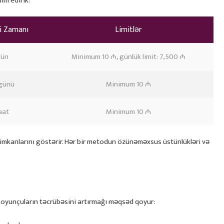
dim edirik:
şi Zamanı
Limitlər
gün
Minimum 10 ₼, günlük limit: 7,500 ₼
 günü
Minimum 10 ₼
aat
Minimum 10 ₼
ş imkanlarını göstərir. Hər bir metodun özünəməxsus üstünlükləri və
, oyunçuların təcrübəsini artırmağı məqsəd qoyur: