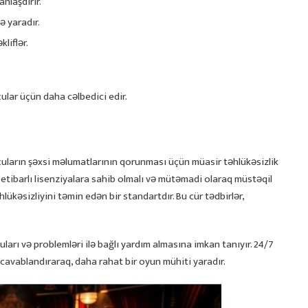
nlaşdırır.
ə yaradır.
liflər.
ular üçün daha cəlbedici edir.
çuların şəxsi məlumatlarının qorunması üçün müasir təhlükəsizlik
r, etibarlı lisenziyalara sahib olmalı və mütəmadi olaraq müstəqil
lükəsizliyini təmin edən bir standartdır. Bu cür tədbirlər,
arı və problemləri ilə bağlı yardım almasına imkan tanıyır. 24/7
 cavablandıraraq, daha rahat bir oyun mühiti yaradır.