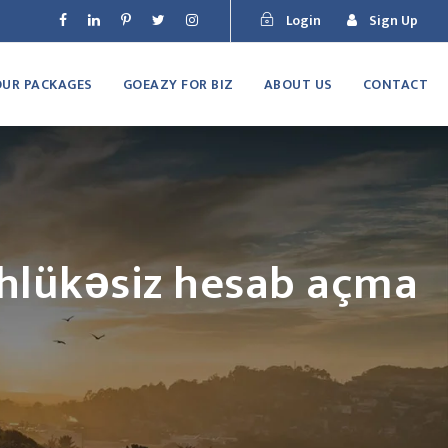
Login
Sign Up
OUR PACKAGES
GOEAZY FOR BIZ
ABOUT US
CONTACT
təhlükəsiz hesab açma