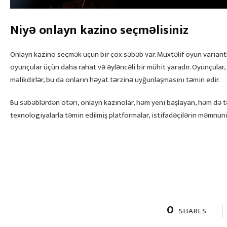
Niyə onlayn kazino seçməlisiniz
Onlayn kazino seçmək üçün bir çox səbəb var. Müxtəlif oyun variantla
oyunçular üçün daha rahat və əyləncəli bir mühit yaradır. Oyunçular
malikdirlər, bu da onların həyat tərzinə uyğunlaşmasını təmin edir.
Bu səbəblərdən ötəri, onlayn kazinolar, həm yeni başlayan, həm də t
texnologiyalarla təmin edilmiş platformalar, istifadəçilərin məmnuni
0
SHARES