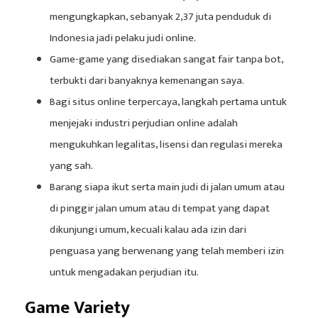
mengungkapkan, sebanyak 2,37 juta penduduk di
Indonesia jadi pelaku judi online.
Game-game yang disediakan sangat fair tanpa bot,
terbukti dari banyaknya kemenangan saya.
Bagi situs online terpercaya, langkah pertama untuk
menjejaki industri perjudian online adalah
mengukuhkan legalitas, lisensi dan regulasi mereka
yang sah.
Barang siapa ikut serta main judi di jalan umum atau
di pinggir jalan umum atau di tempat yang dapat
dikunjungi umum, kecuali kalau ada izin dari
penguasa yang berwenang yang telah memberi izin
untuk mengadakan perjudian itu.
Game Variety