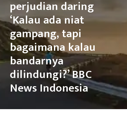
perjudian daring
‘Kalau ada niat
gampang, tapi
bagaimana kalau
bandarnya
dilindungi?’ BBC
News Indonesia