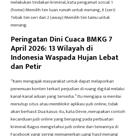
melakukan tindakan kriminal, kata pengamat sosial. 1
(home) Memilih tim tuan rumah untuk menang, X (seri)
Tebak tim seri dan 2 (away) Memilih tim tamu untuk
menang.
Peringatan Dini Cuaca BMKG 7
April 2026: 13 Wilayah di
Indonesia Waspada Hujan Lebat
dan Petir
“Kami mengajak masyarakat untuk dapat melaporkan
penemuan konten terkait perjudian di ruang digital melalui
kanal-kanal aduan yang tersedia.” Itu mengapa ia menilai
menutup situs atau memblokir aplikasi judi online, tidak
akan berhasil. Dua kasus itu, kata Devie, merupakan contoh
kecanduan judi online yang berujung pada perbuatan
kriminal. Bagus mengetahui judi online dari temannya di
Facebook yang sering memamerkan uang hasil menang