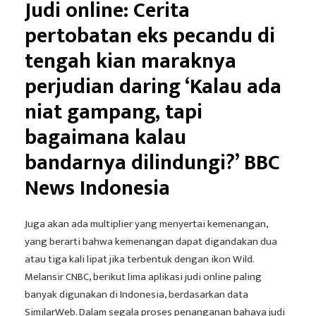
Judi online: Cerita
pertobatan eks pecandu di
tengah kian maraknya
perjudian daring ‘Kalau ada
niat gampang, tapi
bagaimana kalau
bandarnya dilindungi?’ BBC
News Indonesia
Juga akan ada multiplier yang menyertai kemenangan,
yang berarti bahwa kemenangan dapat digandakan dua
atau tiga kali lipat jika terbentuk dengan ikon Wild.
Melansir CNBC, berikut lima aplikasi judi online paling
banyak digunakan di Indonesia, berdasarkan data
SimilarWeb. Dalam segala proses penanganan bahaya judi