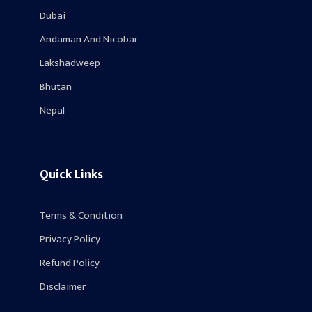
Dubai
Andaman And Nicobar
Lakshadweep
Bhutan
Nepal
Quick Links
Terms & Condition
Privacy Policy
Refund Policy
Disclaimer