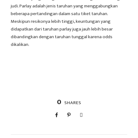
judi. Parlay adalah jenis taruhan yang menggabungkan
beberapa pertandingan dalam satu tiket taruhan.
Meskipun resikonya lebih tinggi, keuntungan yang
didapatkan dari taruhan parlay juga jauh lebih besar
dibandingkan dengan taruhan tunggal karena odds
dikalikan.
0
SHARES