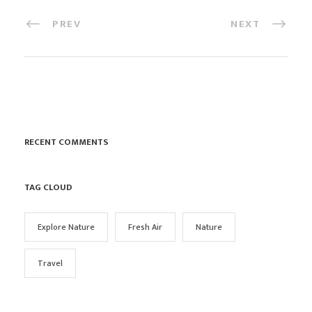
PREV
NEXT
RECENT COMMENTS
TAG CLOUD
Explore Nature
Fresh Air
Nature
Travel