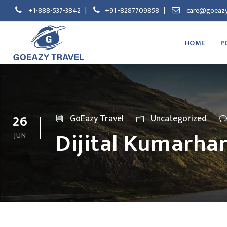
+1-888-537-3842
|
+91 -8287709858
|
care@goeazy
HOME
P
26
GoEazy Travel
Uncategorized
Dijital Kumarha
JUN