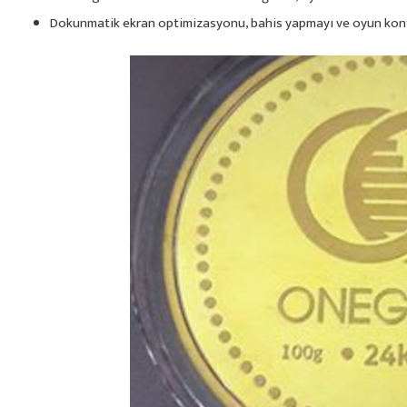
Dokunmatik ekran optimizasyonu, bahis yapmayı ve oyun kontro