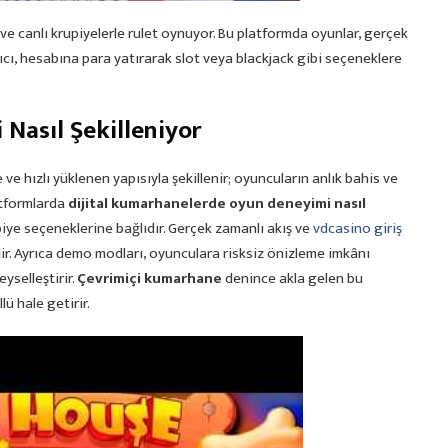
 ve canlı krupiyelerle rulet oynuyor. Bu platformda oyunlar, gerçek
ıcı, hesabına para yatırarak slot veya blackjack gibi seçeneklere
Nasıl Şekilleniyor
 hızlı yüklenen yapısıyla şekillenir; oyuncuların anlık bahis ve
atformlarda
dijital kumarhanelerde oyun deneyimi nasıl
piye seçeneklerine bağlıdır. Gerçek zamanlı akış ve
vdcasino giriş
bilir. Ayrıca demo modları, oyunculara risksiz önizleme imkânı
yselleştirir.
Çevrimiçi kumarhane
denince akla gelen bu
lü hale getirir.