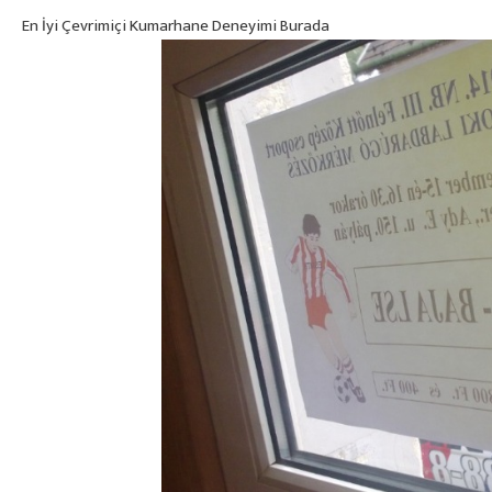
En İyi Çevrimiçi Kumarhane Deneyimi Burada