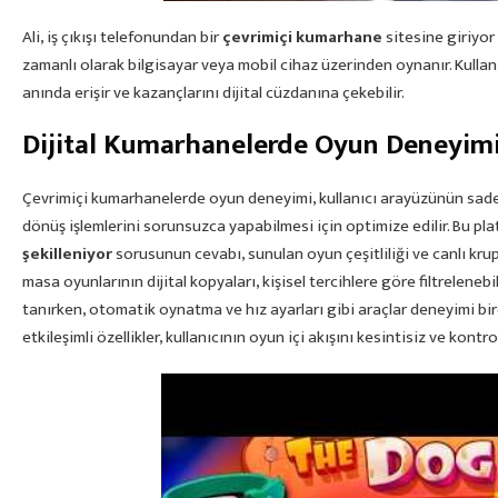
Ali, iş çıkışı telefonundan bir
çevrimiçi kumarhane
sitesine giriyor
zamanlı olarak bilgisayar veya mobil cihaz üzerinden oynanır. Kullan
anında erişir ve kazançlarını dijital cüzdanına çekebilir.
Dijital Kumarhanelerde Oyun Deneyimi 
Çevrimiçi kumarhanelerde oyun deneyimi, kullanıcı arayüzünün sade ve
dönüş işlemlerini sorunsuzca yapabilmesi için optimize edilir. Bu pl
şekilleniyor
sorusunun cevabı, sunulan oyun çeşitliliği ve canlı kru
masa oyunlarının dijital kopyaları, kişisel tercihlere göre filtrelene
tanırken, otomatik oynatma ve hız ayarları gibi araçlar deneyimi bire
etkileşimli özellikler, kullanıcının oyun içi akışını kesintisiz ve kontrol