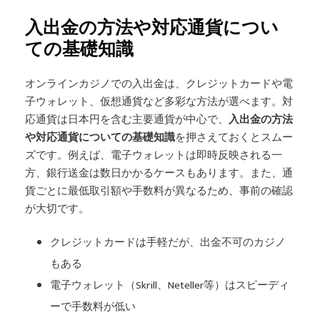
入出金の方法や対応通貨につい
ての基礎知識
オンラインカジノでの入出金は、クレジットカードや電
子ウォレット、仮想通貨など多彩な方法が選べます。対
応通貨は日本円を含む主要通貨が中心で、
入出金の方法
や対応通貨についての基礎知識
を押さえておくとスムー
ズです。例えば、電子ウォレットは即時反映される一
方、銀行送金は数日かかるケースもあります。また、通
貨ごとに最低取引額や手数料が異なるため、事前の確認
が大切です。
クレジットカードは手軽だが、出金不可のカジノ
もある
電子ウォレット（Skrill、Neteller等）はスピーディ
ーで手数料が低い