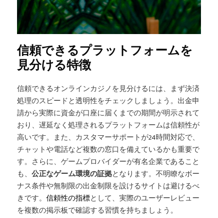
信頼できるプラットフォームを
見分ける特徴
信頼できるオンラインカジノを見分けるには、まず決済
処理のスピードと透明性をチェックしましょう。出金申
請から実際に資金が口座に届くまでの期間が明示されて
おり、遅延なく処理されるプラットフォームは信頼性が
高いです。また、カスタマーサポートが24時間対応で、
チャットや電話など複数の窓口を備えているかも重要で
す。さらに、ゲームプロバイダーが有名企業であること
も、
公正なゲーム環境の証拠
となります。不明瞭なボー
ナス条件や無制限の出金制限を設けるサイトは避けるべ
きです。
信頼性の指標
として、実際のユーザーレビュー
を複数の掲示板で確認する習慣を持ちましょう。