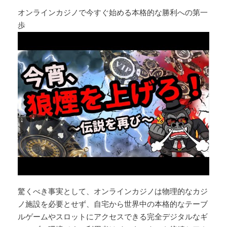
オンラインカジノで今すぐ始める本格的な勝利への第一
歩
驚くべき事実として、オンラインカジノは物理的なカジ
ノ施設を必要とせず、自宅から世界中の本格的なテーブ
ルゲームやスロットにアクセスできる完全デジタルなギ