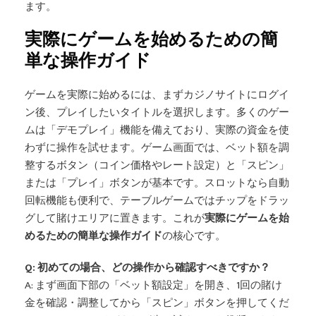
ます。
実際にゲームを始めるための簡
単な操作ガイド
ゲームを実際に始めるには、まずカジノサイトにログイ
ン後、プレイしたいタイトルを選択します。多くのゲー
ムは「デモプレイ」機能を備えており、実際の資金を使
わずに操作を試せます。ゲーム画面では、ベット額を調
整するボタン（コイン価格やレート設定）と「スピン」
または「プレイ」ボタンが基本です。スロットなら自動
回転機能も便利で、テーブルゲームではチップをドラッ
グして賭けエリアに置きます。これが
実際にゲームを始
めるための簡単な操作ガイド
の核心です。
Q: 初めての場合、どの操作から確認すべきですか？
A: まず画面下部の「ベット額設定」を開き、1回の賭け
金を確認・調整してから「スピン」ボタンを押してくだ