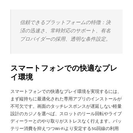
信頼できるプラットフォームの特徴：決
済の迅速さ、常時対応のサポート、有名
プロバイダーの採用、透明な条件設定。
スマートフォンでの快適なプレ
イ環境
スマートフォンでの快適なプレイ環境を実現するには、
まず縦持ちに最適化された専用アプリのインストールが
不可欠です。画面のタッチレスポンスが遅延しない軽量
設計のカジノを選べば、スロットのリール回転やライブ
ディーラーとのやり取りがストレスなく行えます。バッ
テリー消費を抑えつつWi-Fiより安定する5G回線の利用