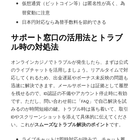
仮想通貨（ビットコイン等）は匿名性が高く、為
替変動に注意
日本円対応なら為替手数料を節約できる
サポート窓口の活用法とトラブ
ル時の対処法
オンラインカジノでトラブルが発生したら、まずは公式
のライブチャットを活用しましょう。リアルタイムで対
応してくれるため、出金遅延やボーナス未反映の問題も
迅速に解決できます。メールサポートは証拠として履歴
を残せるので、ID認証の不備やアカウント停止時に有効
です。ただし、問い合わせ前に「FAQ」で自己解決を試
みるのが時間短縮の鍵。トラブル時は落ち着いて、取引
IDやスクリーンショットを添えて具体的に伝えてくださ
い。これが
スムーズなトラブル解決のポイント
です。
ライブチャットは即時対応が強みで、チャット履