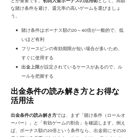
とが重要です。
初回入金ボーナスの活用術
として、高額
な賭け条件を避け、還元率の高いゲームを選びましょ
う。
賭け条件はボーナス額の20～40倍が一般的で、低
いほど有利
フリースピンの有効期限が短い場合が多いため、
すぐに使用する
出金上限
が設定されているケースがあるので、ル
ールを把握する
出金条件の読み解き方とお得な
活用法
出金条件の読み解き方
では、まず「賭け条件（ロールオ
ーバー）」と「有効ゲームの割合」を確認します。例え
ば、ボーナス額の20倍という条件なら、出金前にその20