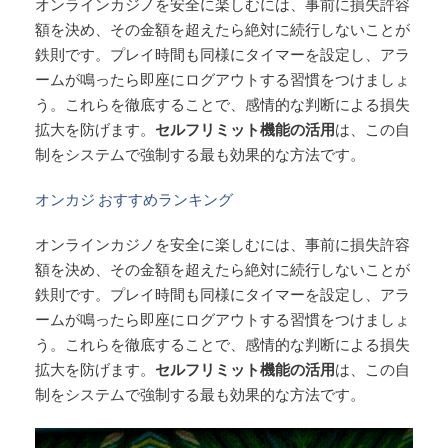
オンラインカジノを安全に楽しむには、事前に損失許容
額を決め、その金額を超えたら絶対に続行しないことが
鉄則です。プレイ時間も同様にタイマーを設定し、アラ
ームが鳴ったら即座にログアウトする習慣をつけましょ
う。これらを徹底することで、感情的な判断による損失
拡大を防げます。
セルフリミット機能の活用
は、この自
制をシステムで強制する最も効果的な方法です。
オンカジ おすすめランキング
オンラインカジノを安全に楽しむには、事前に損失許容
額を決め、その金額を超えたら絶対に続行しないことが
鉄則です。プレイ時間も同様にタイマーを設定し、アラ
ームが鳴ったら即座にログアウトする習慣をつけましょ
う。これらを徹底することで、感情的な判断による損失
拡大を防げます。
セルフリミット機能の活用
は、この自
制をシステムで強制する最も効果的な方法です。