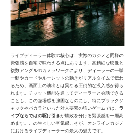
ライブディーラー体験の核心は、実際のカジノと同様の
緊張感を自宅で味わえる点にあります。高精細な映像と
複数アングルのカメラワークにより、ディーラーの一挙
一動やカードやルーレットの動きがリアルタイムで伝わ
るため、画面上の演出とは異なる圧倒的な没入感が得ら
れます。チャット機能を通じてディーラーと会話できる
ことも、この臨場感を強固なものにし、特にブラックジ
ャックやバカラといった対人要素の強いゲームでは、
ラ
イブならではの駆け引き
が勝敗を分ける緊張感を一層高
めます。この生々しい空気感こそが、オンラインカジノ
におけるライブディーラーの最大の魅力です。